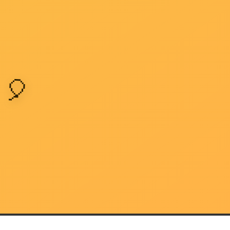
意昂体育
电话
短信
联系