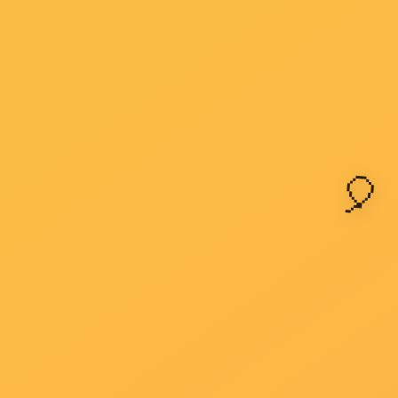
淘金云客服作为一家领先的意昂体育，拥有许多独特的服务优
虑的问题。在本指南中，意昂体育 将探讨客服外包行业的发展趋
2025-03-10
势，能够为企业提供全方位的客户支持和解决方案。首先，淘金
势，服务质量评估的重要性，成本效益分析的关键因素，技术和
云客服提供多语种支持，能够满足不同地区客户的沟通需求，让
工具支持的作用，合规性与…
如何通过专业客服外包提高客户满意度降低成本
New
企业在国际市场中更具竞争力。其次，淘金云客服拥有一支专业
在当今竞争激烈的市场中，提供优质的客户服务是企业脱颖而出
的团队，他们经过专业培训和丰富经验的积累，能够处理各种复
2025-03-05
的关键。通过专业客服外包，您可以为客户提供24/7支持，不仅
杂的客户问题，为企业提供高效的解决方案。无论是日常客服支
提高了客户满意度，还降低了运营成本。这种外包方式有如一把
持还是投诉处理，淘金云…
双刃剑，既能为您的业务带来惊喜，又能在成本方面实现爆炸性
的节约。选择合适的外包合作伙伴至关重要。确保找到与您业务
需求匹配的合作伙伴，他们的技能、服务水平和成本效益都应符
合您的期望。这样的选…