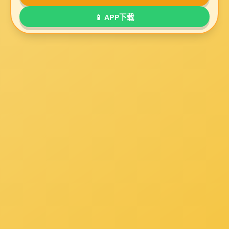
整体优势
OVERALL ADVANTAGE
专业创新
深耕地产
严控质量
1
2
3
ABOUT
US
关于意昂体育
北京意昂体育 成立于2007年，是中国知名BPO服务外包的公司之一，
核心业务为电商(在线)客服外包、呼叫中心外包、内容审核、市场研究(电话
调查)等。服务对象涵盖政府、通信、IT、金融、汽车、房地产、教育、保
险、美妆、快消、互联网大等行业。