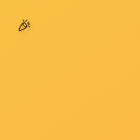
INFORMATION
客服资讯
客服外包
企业新闻
客服问答
客服外包协议的重要性保障双方权益的关键条款
New
客服外包协议是任何业务合作中至关重要的一环，它承载着双方
2025-03-11
权益保障的重要责任。在这份正式文件中，包含了诸多关键条
款，这些条款不仅明确了双方的责任和权利，还确保了合作的顺
意昂体育选择指南如何确保服务质量与成本效益
New
利进行。了解客服外包协议了解客服外包协议对于任何一家公司
在当今竞争激烈的商业环境中，选择合适的意昂体育至关重要。
来说都至关重要。这份协议是公司与外包服务提供商之间的正式
2025-03-10
这不仅关乎服务质量，还涉及到成本效益的平衡。随着市场需求
文件，其中详细规定了双方的责任和权利，以确保双方能够在合
的不断变化和技术的不断发展，如何确保外包服务既能提供优质
作中顺利进行。通过仔细阅读…
意昂体育淘金云客服的服务优势与收费标准分析
New
的客户体验，又能在经济上合理可行，是每个企业都需要认真考